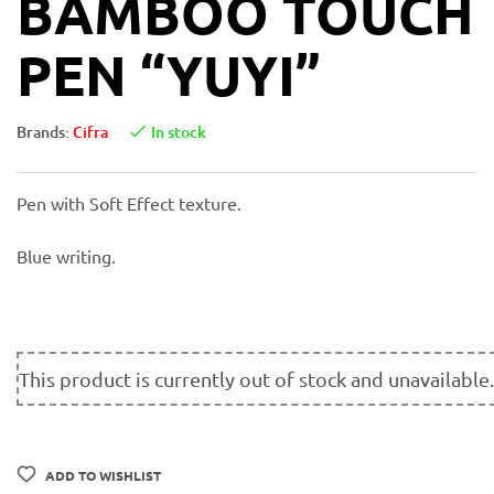
BAMBOO TOUCH
PEN “YUYI”
Brands:
Cifra
In stock
Pen with Soft Effect texture.
Blue writing.
This product is currently out of stock and unavailable.
ADD TO WISHLIST