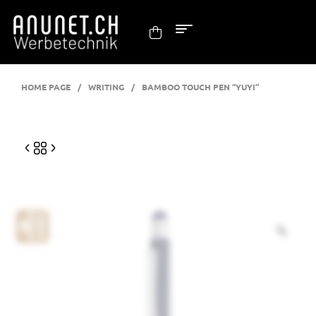
HOME PAGE
/
WRITING
/
BAMBOO TOUCH PEN “YUYI”