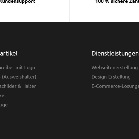
Kundensupport
100 % sichere Zah
rtikel
Dienstleistungen
reiber mit Logo
Webseitenerstellung
 (Ausweishalter)
Design-Erstellung
childer & Halter
E-Commerce-Lösung
kel
uge