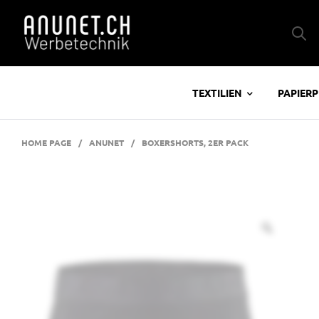
TEXTILIEN
PAPIER
HOME PAGE
/
ANUNET
/
BOXERSHORTS, 2ER PACK