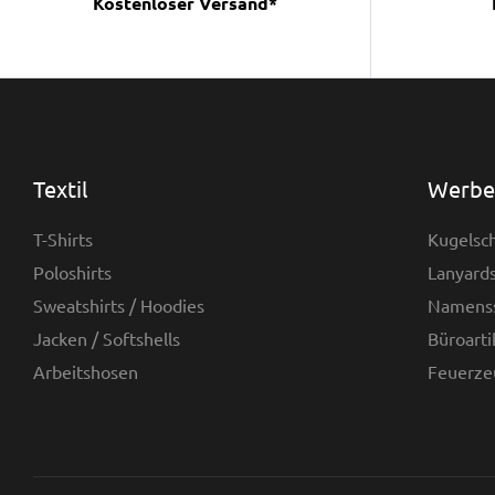
Kostenloser Versand*
Textil
Werbea
T-Shirts
Kugelsch
Poloshirts
Lanyards
Sweatshirts / Hoodies
Namenss
Jacken / Softshells
Büroarti
Arbeitshosen
Feuerze