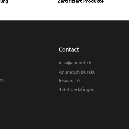
lung
Zertifiziert Produkte
Contact
info@anunet.ch
Anunet.ch Duraku
en
Irisweg 10
4563 Gerlafingen