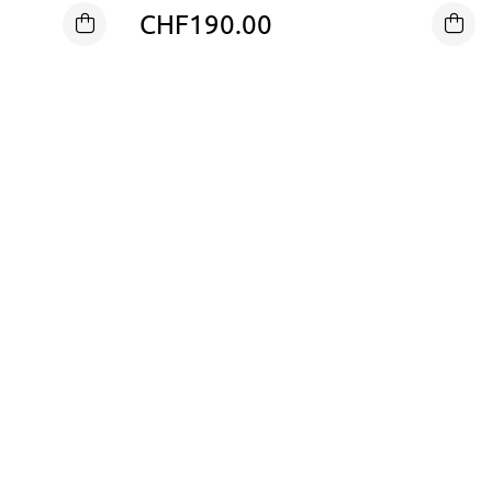
STRETCH
CHF
190.00