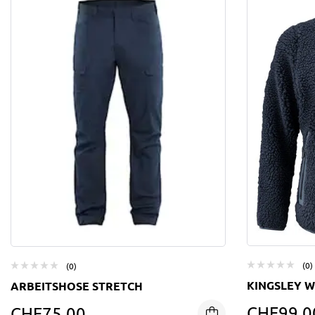
(0)
(0)
KINGSLEY 
ARBEITSHOSE STRETCH
CHF
99.0
CHF
75.00