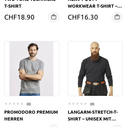
T-SHIRT
WORKWEAR T-SHIRT –
STRAPAZIERFÄHIGES
CHF
18.90
CHF
16.30
(0)
(0)
PROMODORO PREMIUM
LANGARM-STRETCH-T-
HERREN
SHIRT – UNISEX MIT
ROLLKRAGEN