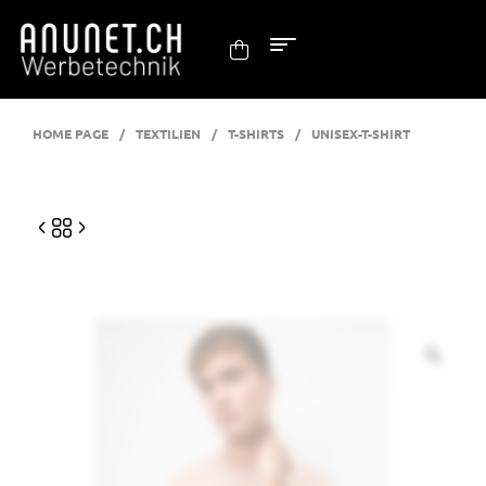
HOME PAGE
/
TEXTILIEN
/
T-SHIRTS
/
UNISEX-T-SHIRT