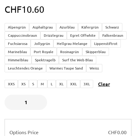
CHF
10.60
Alpengrün
Asphaltgrau
Azurblau
Käfergrün
Schwarz
Cappuccinobraun
Drizzlegrau
Egret Offwhite
Falkenbraun
Fuchsiarosa
Jollygrün
Hellgrau Melange
Lippenstiftrot
Marineblau
Port Royale
Rosinagrün
Skipperblau
Himmelblau
Spektragelb
Surf the Web Blau
Leuchtendes Orange
Warmes Taupe Sand
Weiss
Clear
XXS
XS
S
M
L
XL
XXL
3XL
Options Price
CHF
0.00