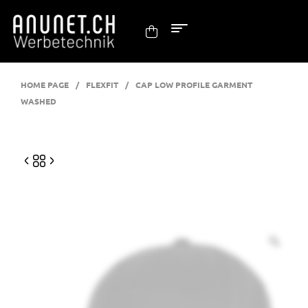
HOME PAGE
/
FLEXFIT
/
CAP LOW PROFILE GARMENT
WASHED