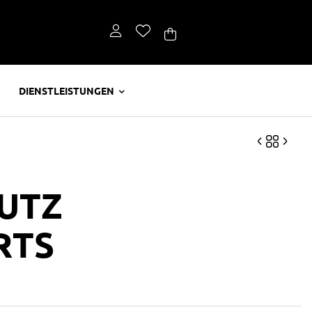
DIENSTLEISTUNGEN
UTZ
CHF
33.95
CHF
52.50
RTS