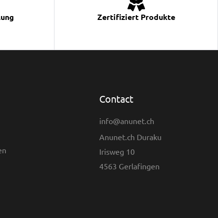
lung
Zertifiziert Produkte
Contact
info@anunet.ch
Anunet.ch Duraku
en
Irisweg 10
4563 Gerlafingen