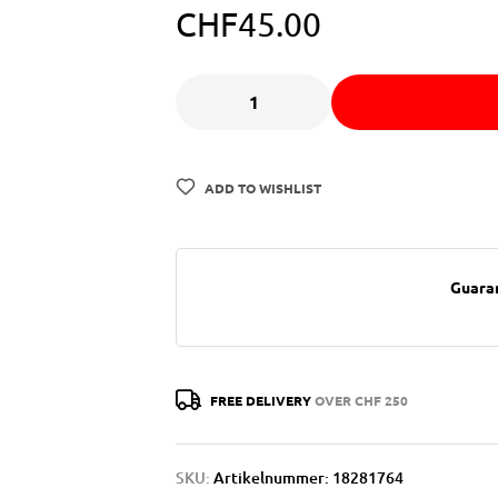
CHF
45.00
ADD TO WISHLIST
Guara
FREE DELIVERY
OVER CHF 250
SKU:
Artikelnummer: 18281764