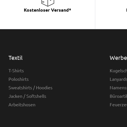
Kostenloser Versand*
Textil
Werbea
T-Shirts
Kugelsch
Poloshirts
Lanyards
Sweatshirts / Hoodies
Namenss
Jacken / Softshells
Büroarti
Arbeitshosen
Feuerze