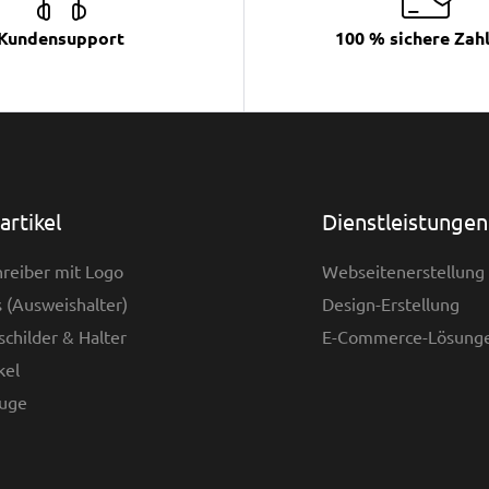
Kundensupport
100 % sichere Zah
rtikel
Dienstleistungen
reiber mit Logo
Webseitenerstellung
 (Ausweishalter)
Design-Erstellung
childer & Halter
E-Commerce-Lösung
kel
uge