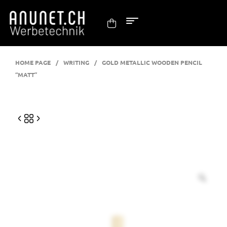
HOME PAGE
/
WRITING
/
GOLD METALLIC WOODEN PENCIL
“MATT”