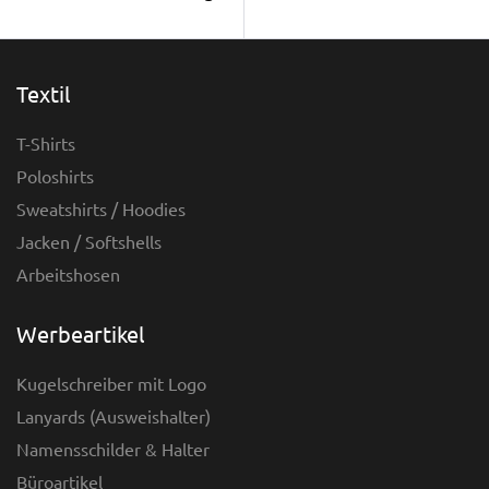
Textil
T-Shirts
Poloshirts
Sweatshirts / Hoodies
Jacken / Softshells
Arbeitshosen
Werbeartikel
Kugelschreiber mit Logo
Lanyards (Ausweishalter)
Namensschilder & Halter
Büroartikel