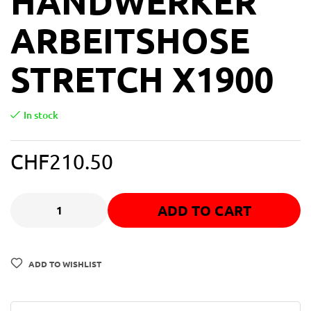
HANDWERKER
ARBEITSHOSE
STRETCH X1900
In stock
CHF
210.50
ADD TO CART
ADD TO WISHLIST