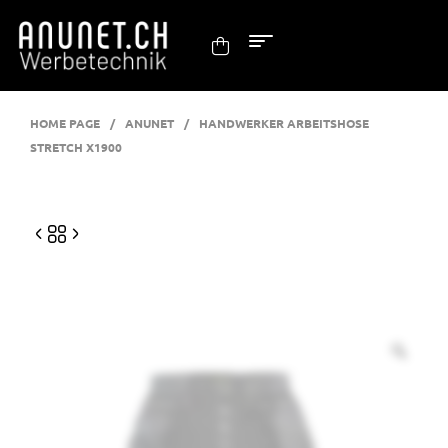
HOME PAGE
/
ANUNET
/
HANDWERKER ARBEITSHOSE
STRETCH X1900