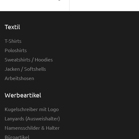
Textil
T-Shirts
Poloshirts
Sweatshirts / Hoodies
Jacken / Softshells
Arbeitshosen
Werbeartikel
Kugelschreiber mit Logo
Lanyards (Ausweishalter)
Namensschilder & Halter
Büroartikel