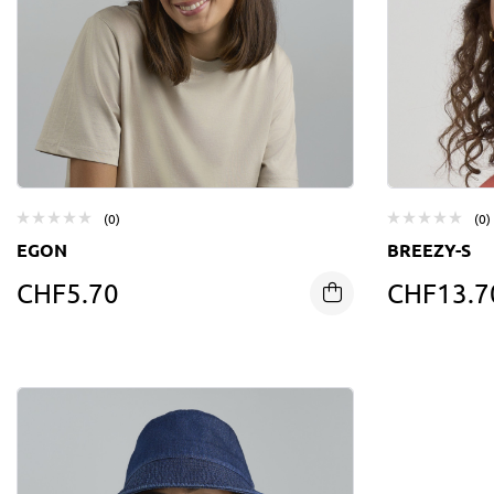
(0)
(0)
EGON
BREEZY-S
CHF
5.70
CHF
13.7