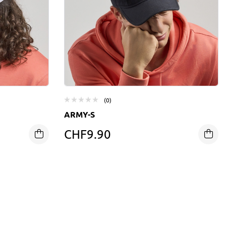
(0)
ARMY-S
CHF
9.90