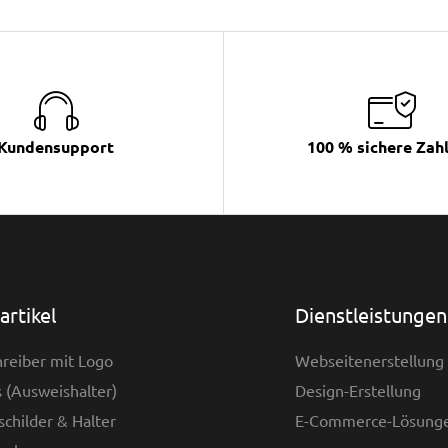
Kundensupport
100 % sichere Zah
rtikel
Dienstleistungen
reiber mit Logo
Webseitenerstellung
 (Ausweishalter)
Design-Erstellung
childer & Halter
E-Commerce-Lösung