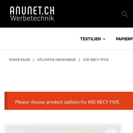
TEXTILIEN
PAPIER
HOME PAGE
/
ATLANTIS HEADWEAR
/
KID RECY FIVE
Please choose product options for KID RECY FIVE.