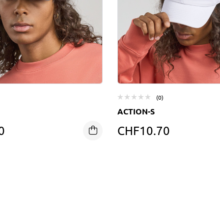
(0)
ACTION-S
0
CHF
10.70