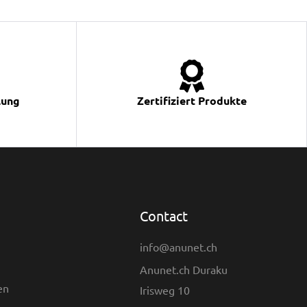
lung
Zertifiziert Produkte
Contact
info@anunet.ch
Anunet.ch Duraku
en
Irisweg 10