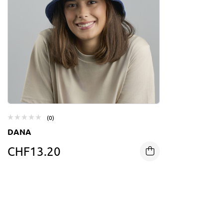
(0)
DANA
CHF
13.20