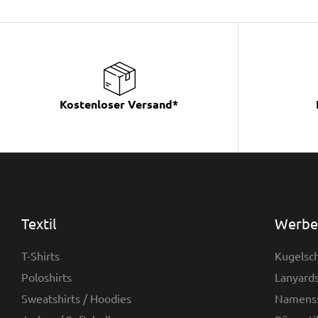
Kostenloser Versand*
Textil
Werbea
T-Shirts
Kugelsch
Poloshirts
Lanyards
Sweatshirts / Hoodies
Namenss