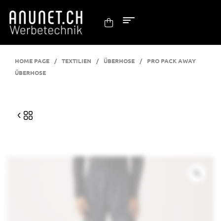
HOME PAGE
/
TEXTILIEN
/
ÜBERHOSE
/
PRO PACK AWAY
ÜBERHOSE