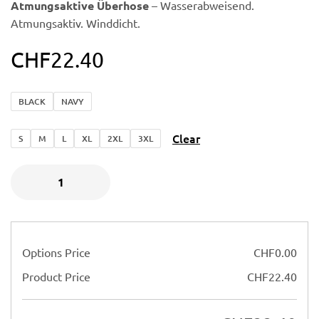
Atmungsaktive Überhose
– Wasserabweisend.
Atmungsaktiv. Winddicht.
CHF
22.40
BLACK
NAVY
Clear
S
M
L
XL
2XL
3XL
Options Price
CHF
0.00
Product Price
CHF
22.40