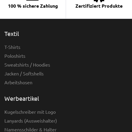
100 % sichere Zahlung
Zertifiziert Produkte
Textil
T-Shirts
Poloshirts
Sweatshirts / Hoodies
Jacken / Softshells
Arbeitshosen
Werbeartikel
Kugelschreiber mit Logo
Lanyards (Ausweishalter)
Namensschilder & Halter