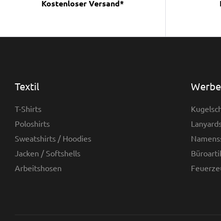
Kostenloser Versand*
Textil
Werbea
T-Shirts
Kugelsch
Poloshirts
Lanyards
Sweatshirts / Hoodies
Namenss
Jacken / Softshells
Büroarti
Arbeitshosen
Feuerze