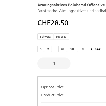
Atmungsaktives Polohemd Offensive
Brusttasche. Atmungsaktives und antibakt
CHF
28.50
Schwarz
Seegräu
Clear
S
M
L
XL
2XL
3XL
Options Price
Product Price