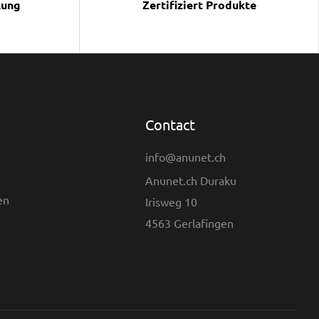
lung
Zertifiziert Produkte
Contact
info@anunet.ch
Anunet.ch Duraku
en
Irisweg 10
4563 Gerlafingen