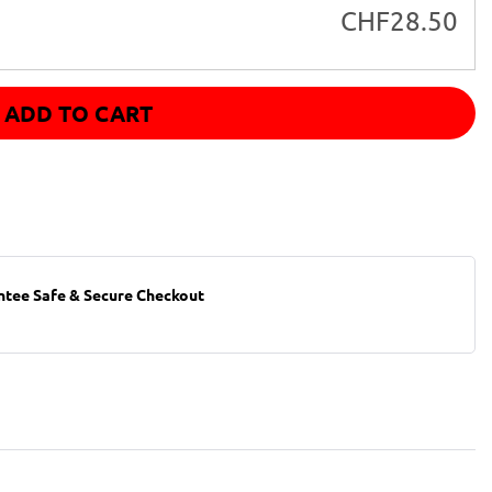
CHF
28.50
ADD TO CART
ntee Safe & Secure Checkout