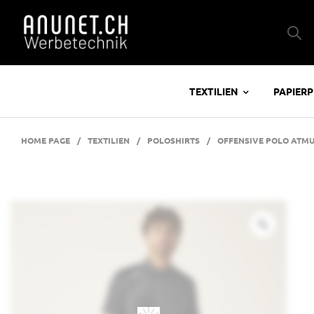
TEXTILIEN
PAPIER
HOME PAGE
/
TEXTILIEN
/
POLOSHIRTS
/
OFFENSIVE POLO ATM