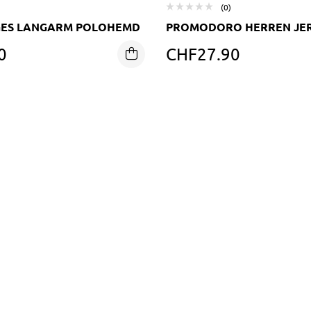
(0)
GES LANGARM POLOHEMD
PROMODORO HERREN JER
0
CHF
27.90