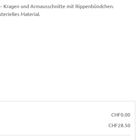
– Kragen und Armausschnitte mit Rippenbündchen.
erielles Material.
CHF
0.00
CHF
28.50