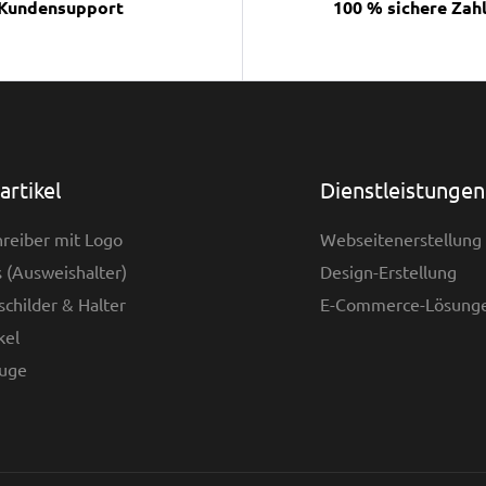
Kundensupport
100 % sichere Zah
rtikel
Dienstleistungen
reiber mit Logo
Webseitenerstellung
 (Ausweishalter)
Design-Erstellung
childer & Halter
E-Commerce-Lösung
kel
uge