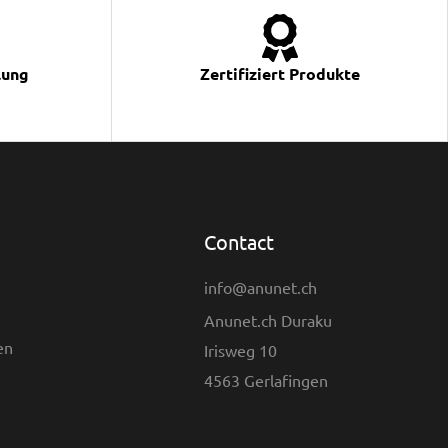
lung
Zertifiziert Produkte
Contact
info@anunet.ch
Anunet.ch Duraku
en
Irisweg 10
4563 Gerlafingen