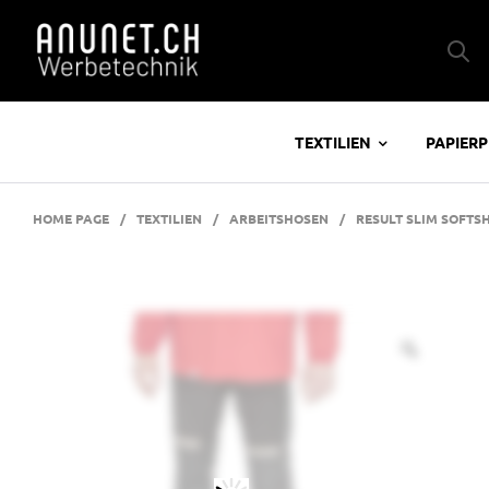
TEXTILIEN
PAPIER
HOME PAGE
/
TEXTILIEN
/
ARBEITSHOSEN
/
RESULT SLIM SOFTS