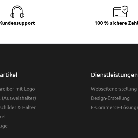
Kundensupport
100 % sichere Zah
rtikel
Dienstleistungen
reiber mit Logo
Webseitenerstellung
 (Ausweishalter)
Design-Erstellung
childer & Halter
E-Commerce-Lösung
kel
uge