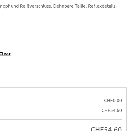
nopf und Reißverschluss. Dehnbare Taille. Reflexdetails.
Clear
CHF
0.00
CHF
54.60
CHF
54.60