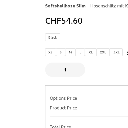
Softshellhose Slim
– Hosenschlitz mit K
CHF
54.60
Black
XS
S
M
L
XL
2XL
3XL
Options Price
Product Price
Total Price