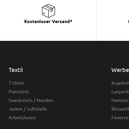
Kostenloser Versand*
Textil
Werbea
T-Shirts
Kugelsch
Poloshirts
Lanyards
Sweatshirts / Hoodies
Namenss
Jacken / Softshells
Büroarti
Arbeitshosen
Feuerze