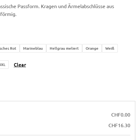
assische Passform. Kragen und Ärmelabschlüsse aus
dförmig.
isches Rot
Marineblau
Hellgrau meliert
Orange
Weiß
Clear
4XL
CHF
0.00
CHF
16.30