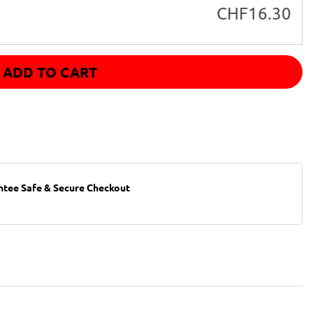
CHF
16.30
ADD TO CART
ntee Safe & Secure Checkout