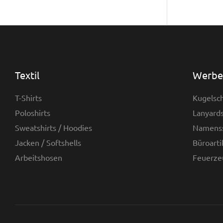
Textil
Werbea
T-Shirts
Kugelsch
Poloshirts
Lanyards
Sweatshirts / Hoodies
Namenss
Jacken / Softshells
Büroarti
Arbeitshosen
Feuerze