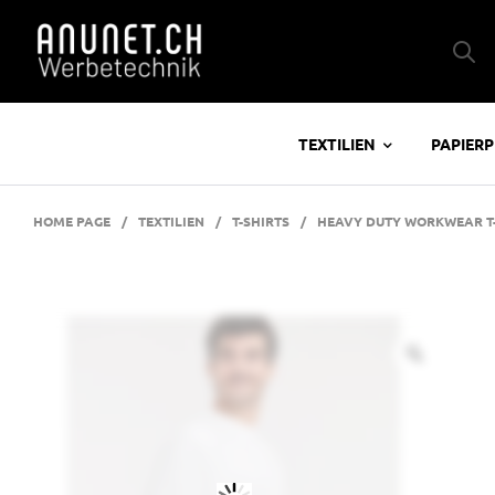
TEXTILIEN
PAPIER
HOME PAGE
/
TEXTILIEN
/
T-SHIRTS
/
HEAVY DUTY WORKWEAR T-