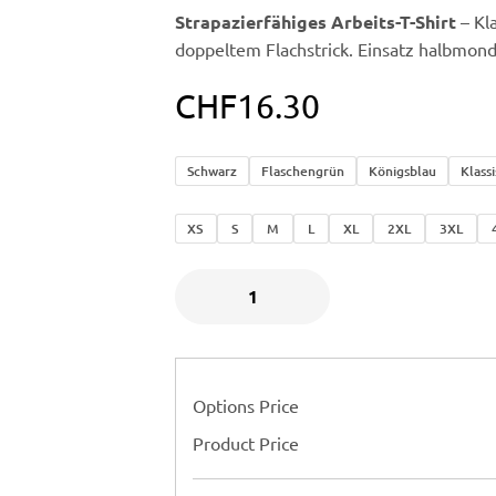
Strapazierfähiges Arbeits-T-Shirt
– Kl
doppeltem Flachstrick. Einsatz halbmon
CHF
16.30
Schwarz
Flaschengrün
Königsblau
Klass
XS
S
M
L
XL
2XL
3XL
Options Price
Product Price