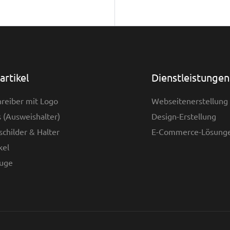
rtikel
Dienstleistungen
reiber mit Logo
Webseitenerstellung
 (Ausweishalter)
Design-Erstellung
childer & Halter
E-Commerce-Lösung
kel
uge