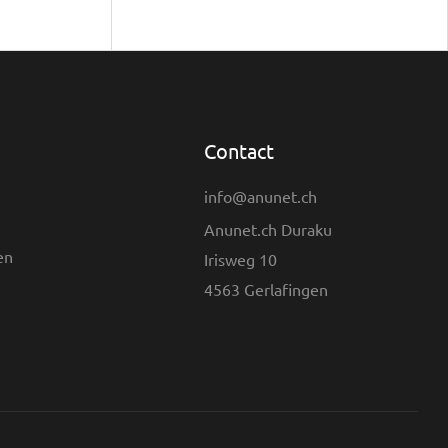
Contact
info@anunet.ch
Anunet.ch Duraku
en
Irisweg 10
4563 Gerlafingen