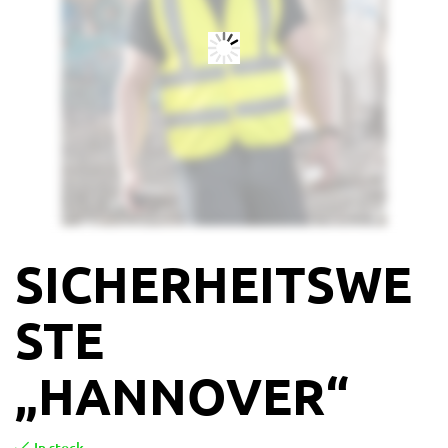
SICHERHEITSWE
STE
„HANNOVER“
In stock