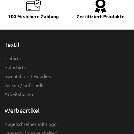
100 % sichere Zahlung
Zertifiziert Produkte
Textil
T-Shirts
Poloshirts
Sweatshirts / Hoodies
Jacken / Softshells
Arbeitshosen
Werbeartikel
Kugelschreiber mit Logo
Lanyards (Ausweishalter)