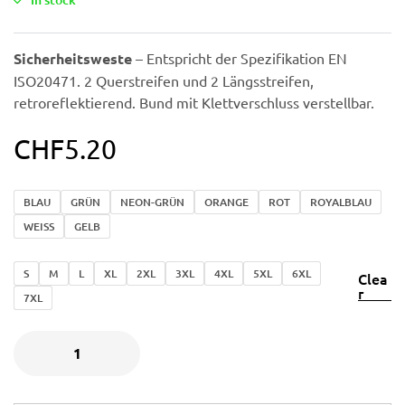
Sicherheitsweste
– Entspricht der Spezifikation EN
ISO20471. 2 Querstreifen und 2 Längsstreifen,
retroreflektierend. Bund mit Klettverschluss verstellbar.
CHF
5.20
BLAU
GRÜN
NEON-GRÜN
ORANGE
ROT
ROYALBLAU
WEISS
GELB
S
M
L
XL
2XL
3XL
4XL
5XL
6XL
Clea
r
7XL