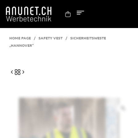
HOME PAGE
/
SAFETY VEST
/
SICHERHEITSWESTE
„HANNOVER“