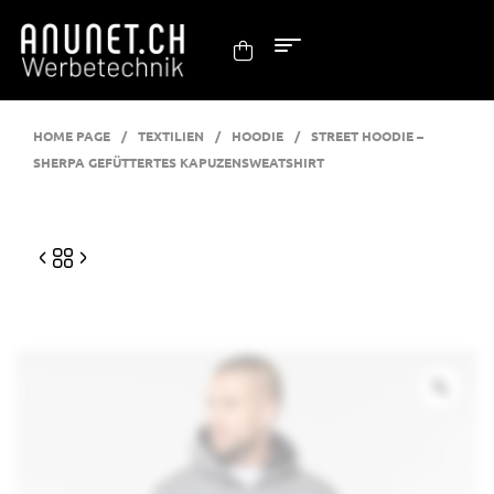
HOME PAGE
/
TEXTILIEN
/
HOODIE
/
STREET HOODIE –
SHERPA GEFÜTTERTES KAPUZENSWEATSHIRT