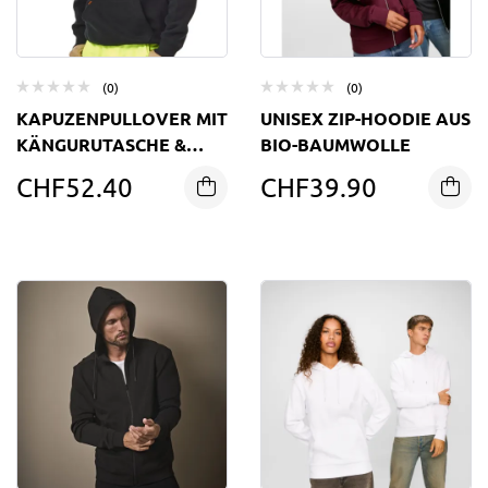
(0)
(0)
KAPUZENPULLOVER MIT
UNISEX ZIP-HOODIE AUS
KÄNGURUTASCHE &
BIO-BAUMWOLLE
INNENFLEECE
CHF
52.40
CHF
39.90