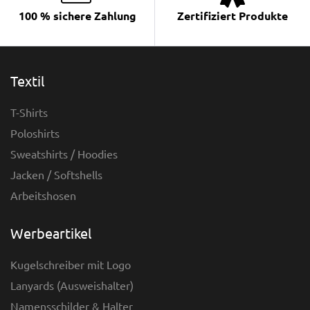
100 % sichere Zahlung
Zertifiziert Produkte
Textil
T-Shirts
Poloshirts
Sweatshirts / Hoodies
Jacken / Softshells
Arbeitshosen
Werbeartikel
Kugelschreiber mit Logo
Lanyards (Ausweishalter)
Namensschilder & Halter