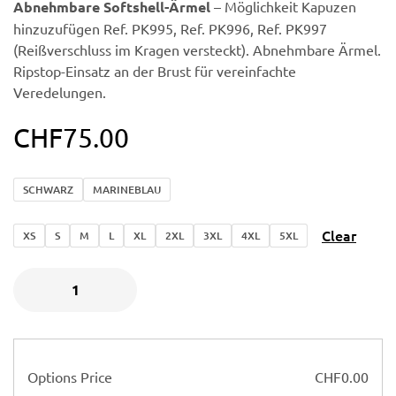
Abnehmbare Softshell-Ärmel
– Möglichkeit Kapuzen
hinzuzufügen Ref. PK995, Ref. PK996, Ref. PK997
(Reißverschluss im Kragen versteckt). Abnehmbare Ärmel.
Ripstop-Einsatz an der Brust für vereinfachte
Veredelungen.
CHF
75.00
SCHWARZ
MARINEBLAU
Clear
XS
S
M
L
XL
2XL
3XL
4XL
5XL
Options Price
CHF
0.00