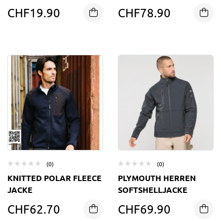
CHF
19.90
CHF
78.90
(0)
(0)
KNITTED POLAR FLEECE
PLYMOUTH HERREN
JACKE
SOFTSHELLJACKE
CHF
62.70
CHF
69.90