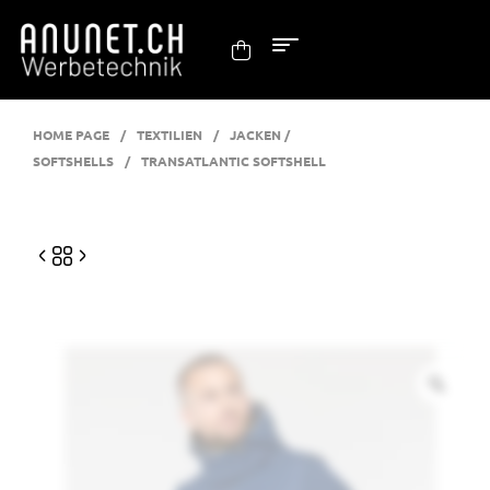
HOME PAGE
/
TEXTILIEN
/
JACKEN /
SOFTSHELLS
/
TRANSATLANTIC SOFTSHELL