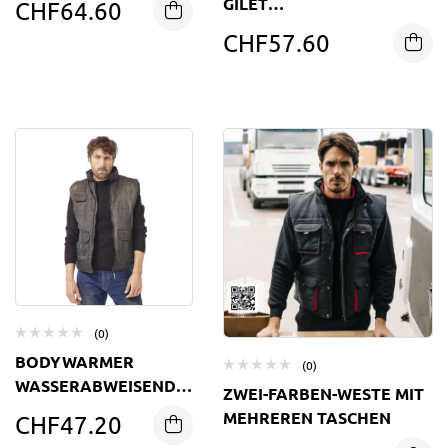
GILET
CHF
64.60
BODYWARMERWASCHBAR
CHF
57.60
BEI 60 °C
(0)
BODYWARMER
(0)
WASSERABWEISENDE
ZWEI-FARBEN-WESTE MIT
UNISEX
MEHREREN TASCHEN
CHF
47.20
ARBEITSWESTE