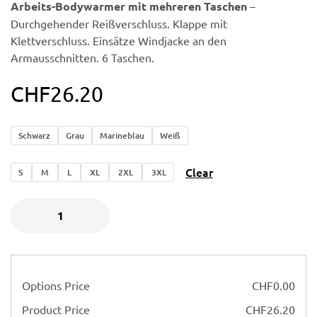
Arbeits-Bodywarmer mit mehreren Taschen
–
Durchgehender Reißverschluss. Klappe mit
Klettverschluss. Einsätze Windjacke an den
Armausschnitten. 6 Taschen.
CHF
26.20
Schwarz
Grau
Marineblau
Weiß
Clear
S
M
L
XL
2XL
3XL
Options Price
CHF
0.00
Product Price
CHF
26.20