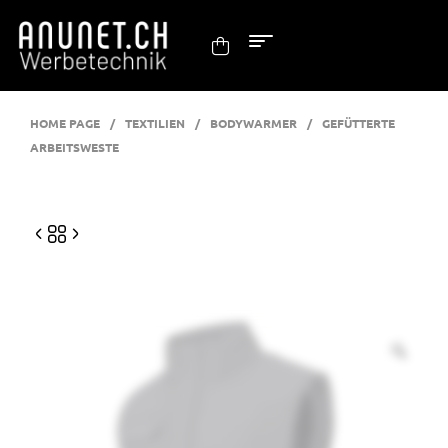
HOME PAGE
/
TEXTILIEN
/
BODYWARMER
/
GEFÜTTERTE
ARBEITSWESTE