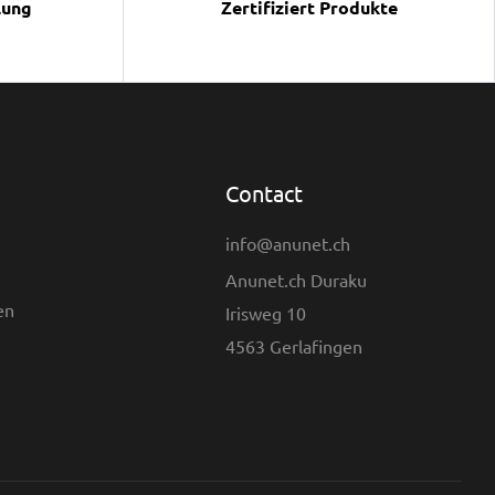
lung
Zertifiziert Produkte
Contact
info@anunet.ch
Anunet.ch Duraku
en
Irisweg 10
4563 Gerlafingen