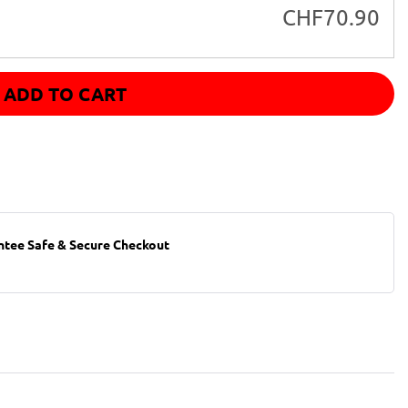
CHF
70.90
ADD TO CART
ntee Safe & Secure Checkout