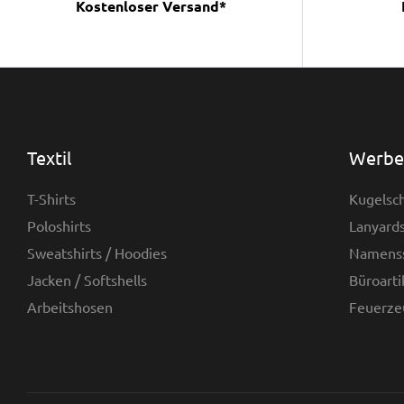
Kostenloser Versand*
Textil
Werbea
T-Shirts
Kugelsch
Poloshirts
Lanyards
Sweatshirts / Hoodies
Namenss
Jacken / Softshells
Büroarti
Arbeitshosen
Feuerze