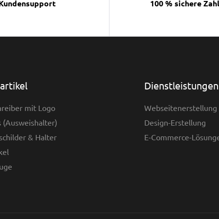
Kundensupport
100 % sichere Zah
rtikel
Dienstleistungen
reiber mit Logo
Webseitenerstellung
 (Ausweishalter)
Design-Erstellung
childer & Halter
E-Commerce-Lösung
kel
uge