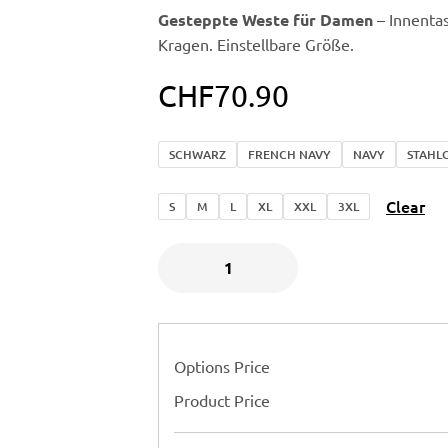
Gesteppte Weste für Damen
– Innenta
Kragen. Einstellbare Größe.
CHF
70.90
SCHWARZ
FRENCH NAVY
NAVY
STAHL
Clear
S
M
L
XL
XXL
3XL
Options Price
Product Price