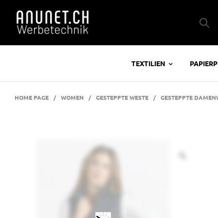
TEXTILIEN
PAPIER
HOME PAGE
/
WOMEN
/
GESTEPPTE WESTE
/
GESTEPPTE DAMEN