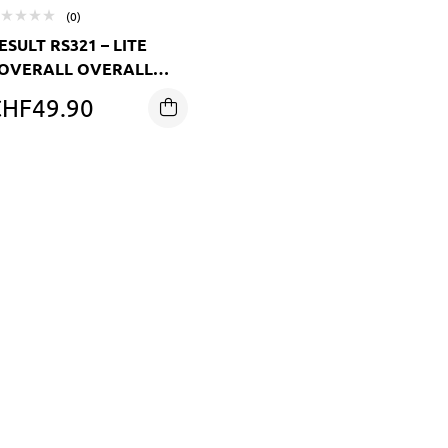
(0)
ESULT RS321 – LITE
OVERALL OVERALL
ASSERABWEISEND &
CHF
49.90
TMUNGSAKTIV