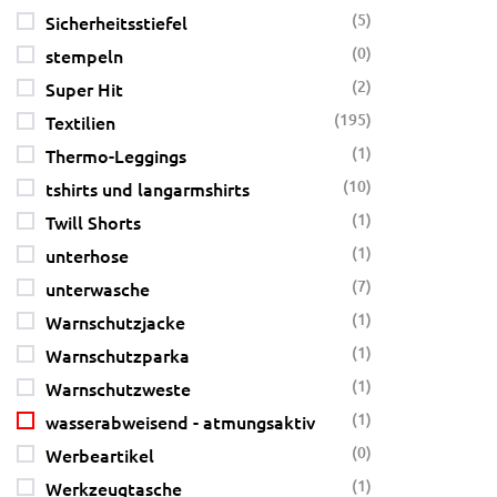
(5)
Sicherheitsstiefel
(0)
stempeln
(2)
Super Hit
(195)
Textilien
(1)
Thermo-Leggings
(10)
tshirts und langarmshirts
(1)
Twill Shorts
(1)
unterhose
(7)
unterwasche
(1)
Warnschutzjacke
(1)
Warnschutzparka
(1)
Warnschutzweste
(1)
wasserabweisend - atmungsaktiv
(0)
Werbeartikel
(1)
Werkzeugtasche