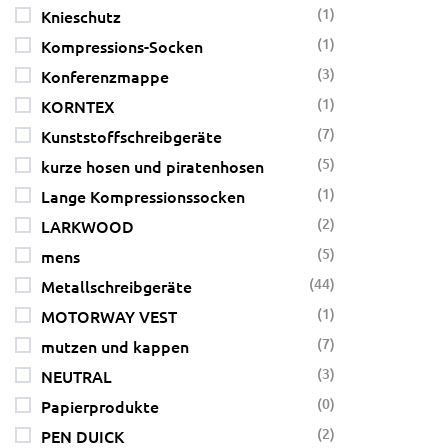
(1)
Knieschutz
(1)
Kompressions-Socken
(3)
Konferenzmappe
(1)
KORNTEX
(7)
Kunststoffschreibgeräte
(5)
kurze hosen und piratenhosen
(1)
Lange Kompressionssocken
(2)
LARKWOOD
(5)
mens
(44)
Metallschreibgeräte
(1)
MOTORWAY VEST
(7)
mutzen und kappen
(3)
NEUTRAL
(0)
Papierprodukte
(2)
PEN DUICK