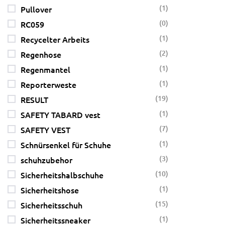
(1)
Pullover
(0)
RC059
(1)
Recycelter Arbeits
(2)
Regenhose
(1)
Regenmantel
(1)
Reporterweste
(19)
RESULT
(1)
SAFETY TABARD vest
(7)
SAFETY VEST
(1)
Schnürsenkel für Schuhe
(3)
schuhzubehor
(10)
Sicherheitshalbschuhe
(1)
Sicherheitshose
(15)
Sicherheitsschuh
(1)
Sicherheitssneaker