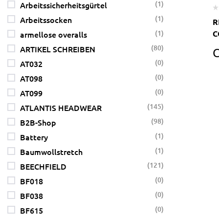
(1)
Arbeitssicherheitsgürtel
(1)
Arbeitssocken
R
(1)
C
armellose overalls
W
(80)
ARTIKEL SCHREIBEN
A
(0)
AT032
(0)
AT098
(0)
AT099
(145)
ATLANTIS HEADWEAR
(98)
B2B-Shop
(1)
Battery
(1)
Baumwollstretch
(121)
BEECHFIELD
(0)
BF018
(0)
BF038
(0)
BF615