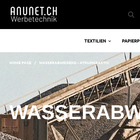
TEXTILIEN
PAPIER
HOME PAGE
/
WASSERABWEISEND - ATMUNGSAKTIV
WASSERABWE