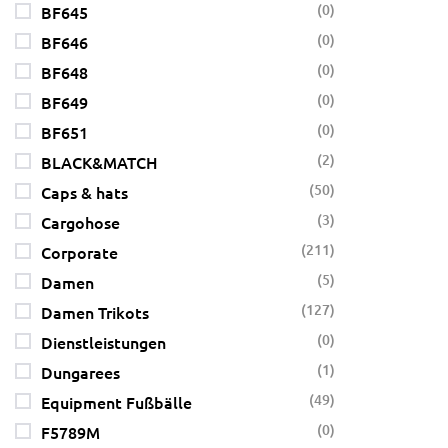
(0)
BF645
(0)
BF646
(0)
BF648
(0)
BF649
(0)
BF651
(2)
BLACK&MATCH
(50)
Caps & hats
(3)
Cargohose
(211)
Corporate
(5)
Damen
(127)
Damen Trikots
(0)
Dienstleistungen
(1)
Dungarees
(49)
Equipment Fußbälle
(0)
F5789M