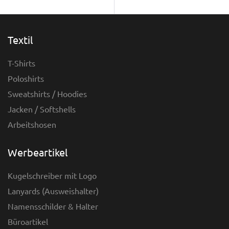
Textil
T-Shirts
Poloshirts
Sweatshirts / Hoodies
Jacken / Softshells
Arbeitshosen
Werbeartikel
Kugelschreiber mit Logo
Lanyards (Ausweishalter)
Namensschilder & Halter
Büroartikel