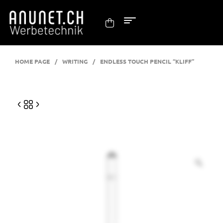
HOME PAGE
/
WRITING
/
ENDLESS TOUCH PENCIL “KLIFF”