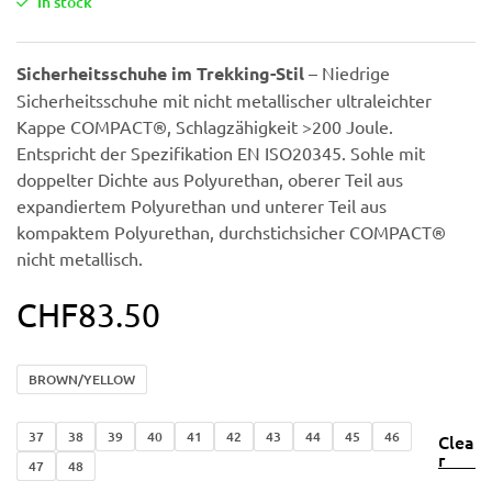
In stock
Sicherheitsschuhe im Trekking-Stil
– Niedrige
Sicherheitsschuhe mit nicht metallischer ultraleichter
Kappe COMPACT®, Schlagzähigkeit >200 Joule.
Entspricht der Spezifikation EN ISO20345. Sohle mit
doppelter Dichte aus Polyurethan, oberer Teil aus
expandiertem Polyurethan und unterer Teil aus
kompaktem Polyurethan, durchstichsicher COMPACT®
nicht metallisch.
CHF
83.50
BROWN/YELLOW
37
38
39
40
41
42
43
44
45
46
Clea
r
47
48