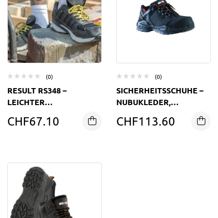
(0)
(0)
RESULT RS348 –
SICHERHEITSSCHUHE –
LEICHTER
NUBUKLEDER,
SICHERHEITSSCHUH MIT
VERBUNDKAPPE
CHF
67.10
CHF
113.60
SPORTLICHEM DESIGN