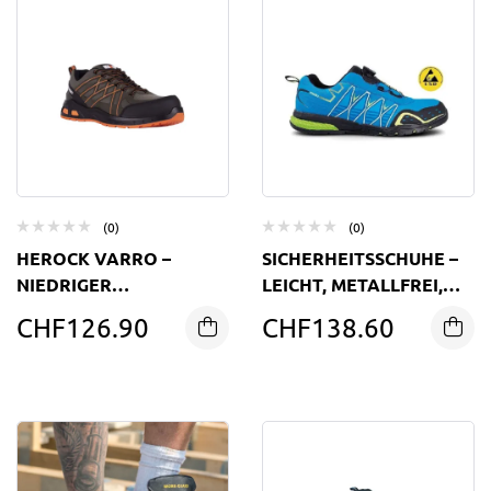
(0)
(0)
HEROCK VARRO –
SICHERHEITSSCHUHE –
NIEDRIGER
LEICHT, METALLFREI,
SICHERHEITSSCHUH
ESD-ZERTIFIZIERT
CHF
126.90
CHF
138.60