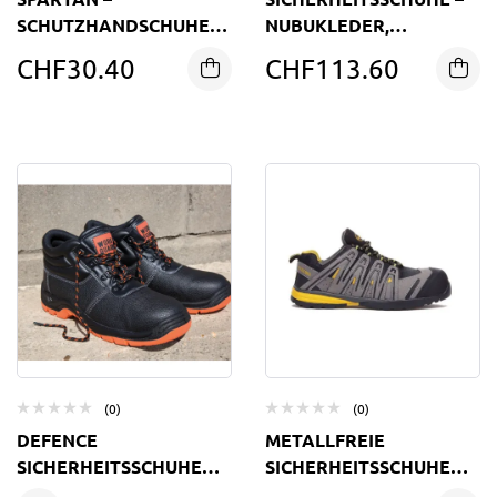
SCHUTZHANDSCHUHE
NUBUKLEDER,
FÜR SCHWERE
VERBUNDKAPPE
CHF
30.40
CHF
113.60
ARBEITEN
(0)
(0)
DEFENCE
METALLFREIE
SICHERHEITSSCHUHE
SICHERHEITSSCHUHE
MIT STAHLKAPPE
MIT KUNSTSTOFFKAPPE