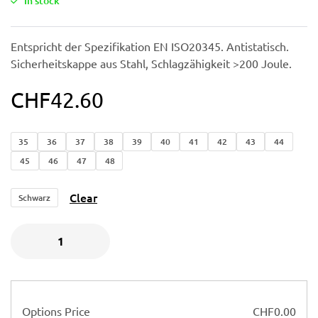
In stock
Entspricht der Spezifikation EN ISO20345. Antistatisch.
Sicherheitskappe aus Stahl, Schlagzähigkeit >200 Joule.
CHF
42.60
35
36
37
38
39
40
41
42
43
44
45
46
47
48
Clear
Schwarz
Options Price
CHF
0.00